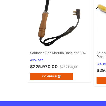
Soldador Tipo Martillo Dacalor 500w
Solda
Plana
-
12
%
OFF
-
7
%
O
$225.970,00
$257.160,00
$29