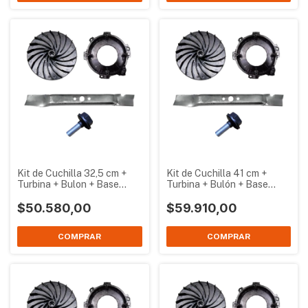
Kit de Cuchilla 32,5 cm +
Kit de Cuchilla 41 cm +
Turbina + Bulon + Base
Turbina + Bulón + Base
Motor para Cortadora
Motor para Cortadora
Electrica Petri
$50.580,00
Eléctrica Petri
$59.910,00