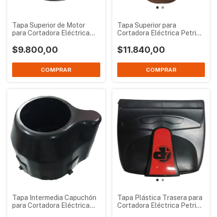
Tapa Superior de Motor
Tapa Superior para
para Cortadora Eléctrica
Cortadora Eléctrica Petri
Petri Max
Jet
$9.800,00
$11.840,00
Tapa Intermedia Capuchón
Tapa Plástica Trasera para
para Cortadora Eléctrica
Cortadora Eléctrica Petri
Petri Max
Jet