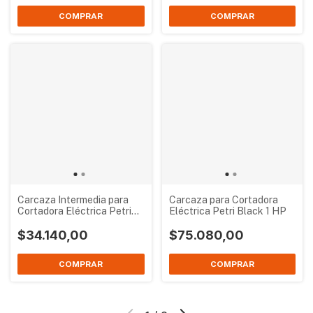
Carcaza Intermedia para
Carcaza para Cortadora
Cortadora Eléctrica Petri
Eléctrica Petri Black 1 HP
Jet
$34.140,00
$75.080,00