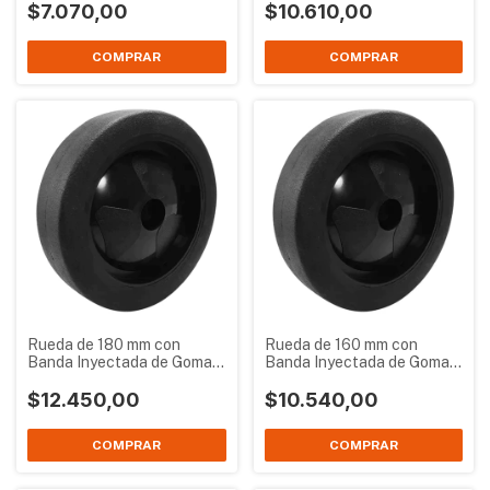
$7.070,00
$10.610,00
Rueda de 180 mm con
Rueda de 160 mm con
Banda Inyectada de Goma
Banda Inyectada de Goma
para Cortadora Eléctrica
para Cortadora Eléctrica
Petri
$12.450,00
Petri
$10.540,00