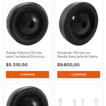
Rueda Plástica 160 mm
Rueda de 135 mm con
para Cortadora Eléctrica
Banda Inyectada de Goma
Petri
para Cortadora Eléctrica
$5.310,00
Petri
$9.800,00