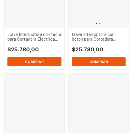
Llave Interruptora con tecla
Llave Interruptora con
para Cortadora Eléctrica
boton para Cortadora
Petri
Eléctrica Petri
$25.780,00
$25.780,00