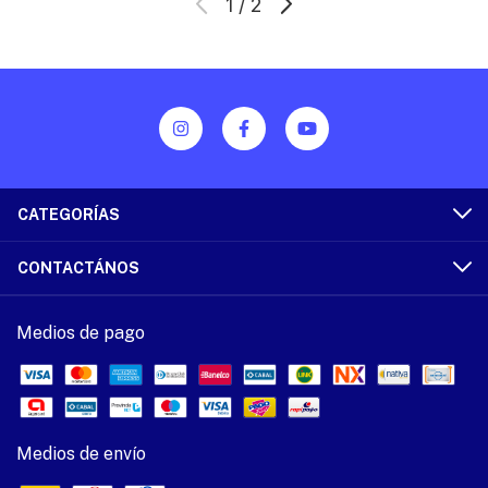
1
/
2
CATEGORÍAS
CONTACTÁNOS
Medios de pago
Medios de envío