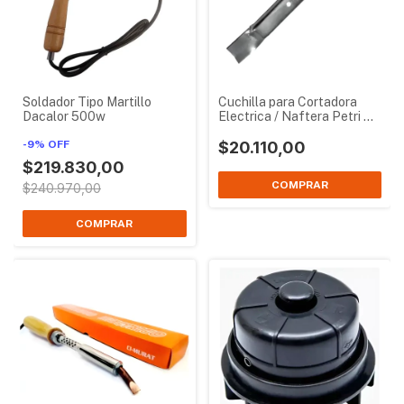
Soldador Tipo Martillo
Cuchilla para Cortadora
Dacalor 500w
Electrica / Naftera Petri 41
cm
-
9
%
OFF
$20.110,00
$219.830,00
$240.970,00