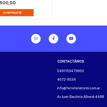
.500,00
CONTACTÁNOS
5491153479950
4672-9534
info@ferreteriatormi.com.ar
Av Juan Bautista Alberdi 4488