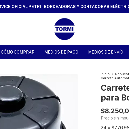
CORTADORAS ELÉCTRICAS -
CÓMO COMPRAR
MEDIOS DE PAGO
MEDIOS DE ENVÍO
Inicio
>
Repuest
Carrete Automat
Carret
para B
$8.250,
Precio sin imp
24
x
$776,9