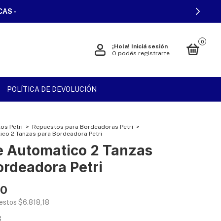
0
¡Hola!
Iniciá sesión
O podés registrarte
POLÍTICA DE DEVOLUCIÓN
os Petri
>
Repuestos para Bordeadoras Petri
>
ico 2 Tanzas para Bordeadora Petri
e Automatico 2 Tanzas
ordeadora Petri
00
uestos
$6.818,18
8