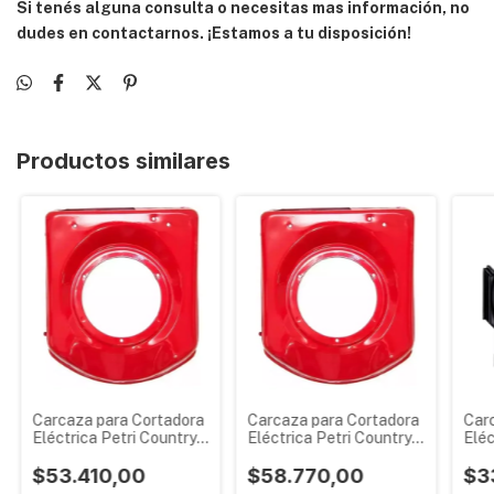
Si tenés alguna consulta o necesitas mas información, no
dudes en contactarnos. ¡Estamos a tu disposición!
Productos similares
Carcaza para Cortadora
Carcaza para Cortadora
Car
Eléctrica Petri Country
Eléctrica Petri Country 1
Eléc
1/2 - 3/4 HP
HP
HP
$53.410,00
$58.770,00
$3