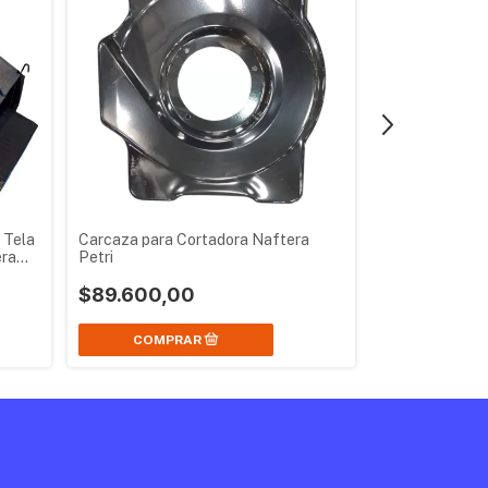
 Tela
Carcaza para Cortadora Naftera
Bulon para Cuc
era
Petri
Naftera Petri
$89.600,00
$12.390,0