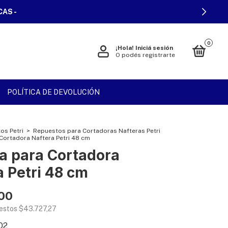
CAS -
0
¡Hola!
Iniciá sesión
O podés registrarte
POLÍTICA DE DEVOLUCIÓN
os Petri
>
Repuestos para Cortadoras Nafteras Petri
 Cortadora Naftera Petri 48 cm
la para Cortadora
a Petri 48 cm
,00
uestos
$43.727,27
02