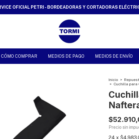
RVICE OFICIAL PETRI - BORDEADORAS Y CORTADORAS ELÉCTRI
CÓMO COMPRAR
MEDIOS DE PAGO
MEDIOS DE ENVÍO
Inicio
>
Repuest
>
Cuchilla para
Cuchil
Nafter
$52.910
Precio sin imp
24
x
$4.983,