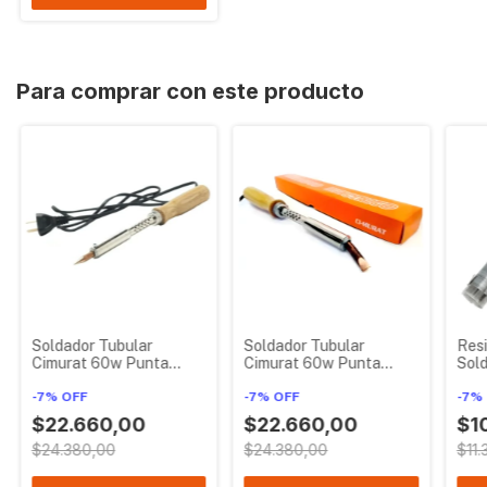
Para comprar con este producto
Soldador Tubular
Soldador Tubular
Resi
Cimurat 60w Punta
Cimurat 60w Punta
Sold
Lapiz
Plana
Cim
-
7
%
OFF
-
7
%
OFF
-
7
%
$22.660,00
$22.660,00
$1
$24.380,00
$24.380,00
$11