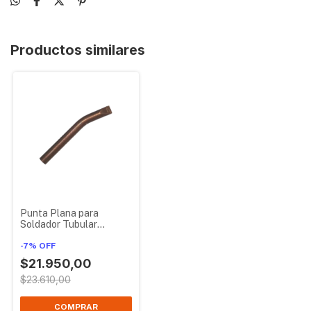
Productos similares
Punta Plana para
Soldador Tubular
Cimurat 160w
-
7
%
OFF
$21.950,00
$23.610,00