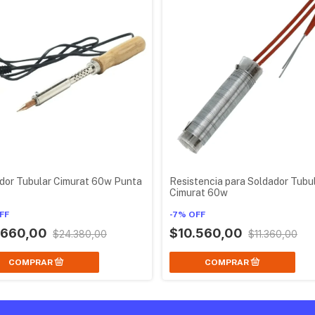
dor Tubular Cimurat 60w Punta
Resistencia para Soldador Tubu
Cimurat 60w
FF
-
7
%
OFF
.660,00
$10.560,00
$24.380,00
$11.360,00