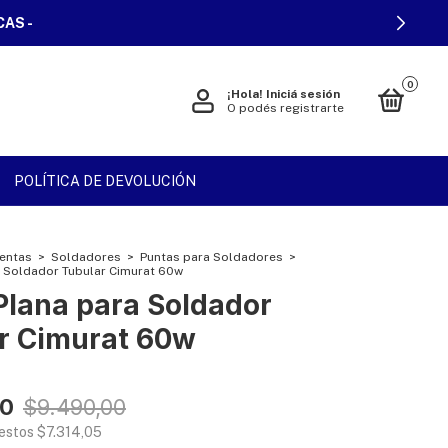
CAS -
0
¡Hola!
Iniciá sesión
O podés registrarte
POLÍTICA DE DEVOLUCIÓN
entas
>
Soldadores
>
Puntas para Soldadores
>
a Soldador Tubular Cimurat 60w
Plana para Soldador
r Cimurat 60w
00
$9.490,00
uestos
$7.314,05