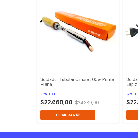
Soldador Tubular Cimurat 60w Punta
Solda
Plana
Lapiz
-
7
%
OFF
-
7
%
O
$22.660,00
$22
$24.380,00