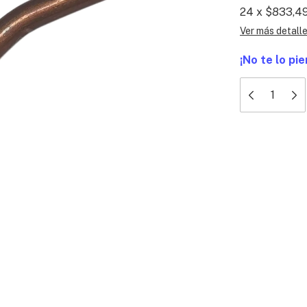
24
x
$833,4
Ver más detall
¡No te lo pie