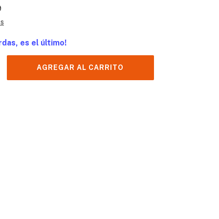
9
es
rdas, es el último!