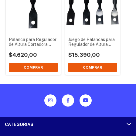
Palanca para Regulador
Juego de Palancas para
de Altura Cortadora
Regulador de Altura
Naftera Petri 3 en 1
Cortadora Naftera Petri
$4.620,00
3 en 1
$15.390,00
CATEGORÍAS