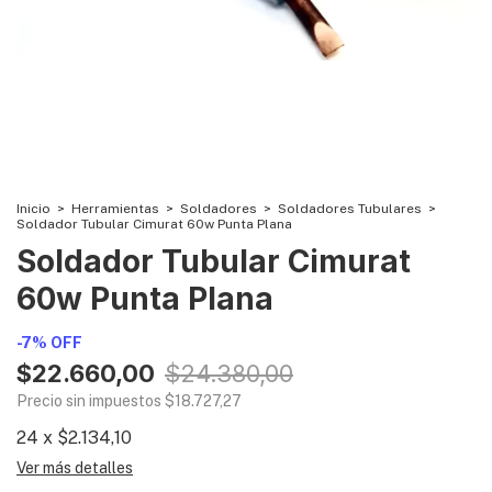
Inicio
>
Herramientas
>
Soldadores
>
Soldadores Tubulares
>
Soldador Tubular Cimurat 60w Punta Plana
Soldador Tubular Cimurat
60w Punta Plana
-
7
%
OFF
$22.660,00
$24.380,00
Precio sin impuestos
$18.727,27
24
x
$2.134,10
Ver más detalles