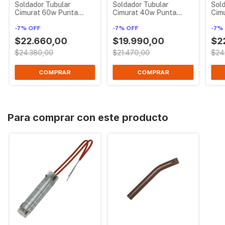
Soldador Tubular
Soldador Tubular
Sold
Cimurat 60w Punta
Cimurat 40w Punta
Cim
Lapiz
Lapiz
Pla
-
7
%
OFF
-
7
%
OFF
-
7
%
$22.660,00
$19.990,00
$2
$24.380,00
$21.470,00
$24
Para comprar con este producto