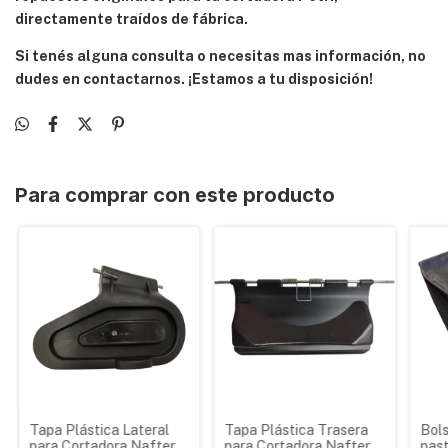
directamente traídos de fábrica.
Si tenés alguna consulta o necesitas mas información, no
dudes en contactarnos. ¡Estamos a tu disposición!
Para comprar con este producto
Tapa Plástica Lateral
Tapa Plástica Trasera
Bol
para Cortadora Naftera
para Cortadora Naftera
past