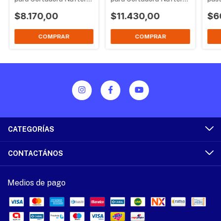
Petri 3 en 1
Petri 3 en 1
Can
$8.170,00
$11.430,00
Naft
$6
CATEGORÍAS
CONTACTÁNOS
Medios de pago