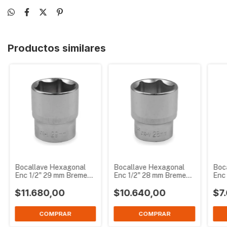
Productos similares
Bocallave Hexagonal
Bocallave Hexagonal
Boc
Enc 1/2" 29 mm Bremen
Enc 1/2" 28 mm Bremen
Enc
3838
3837
383
$11.680,00
$10.640,00
$7