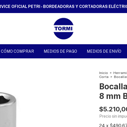
RVICE OFICIAL PETRI - BORDEADORAS Y CORTADORAS ELÉCTRI
CÓMO COMPRAR
MEDIOS DE PAGO
MEDIOS DE ENVÍO
Inicio
>
Herrami
Corta
>
Bocalla
Bocall
8 mm B
$5.210,0
Precio sin imp
24
x
$490,6