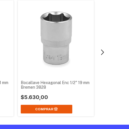
11 mm
Bocallave Hexagonal Enc 1/2" 19 mm
Bocallave Hex
Bremen 3828
Bremen 3826
$5.630,00
$5.300,00