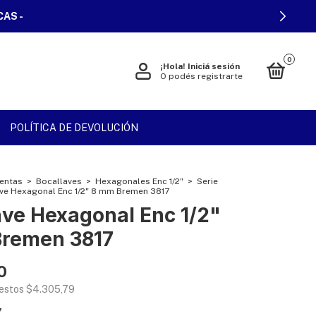
CAS -
0
¡Hola!
Iniciá sesión
O podés registrarte
POLÍTICA DE DEVOLUCIÓN
entas
>
Bocallaves
>
Hexagonales Enc 1/2"
>
Serie
ve Hexagonal Enc 1/2" 8 mm Bremen 3817
ave Hexagonal Enc 1/2"
remen 3817
0
uestos
$4.305,79
7