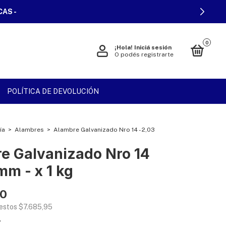
CAS -
0
¡Hola!
Iniciá sesión
O podés registrarte
POLÍTICA DE DEVOLUCIÓN
ía
>
Alambres
>
Alambre Galvanizado Nro 14 - 2,03
e Galvanizado Nro 14
mm - x 1 kg
00
uestos
$7.685,95
7