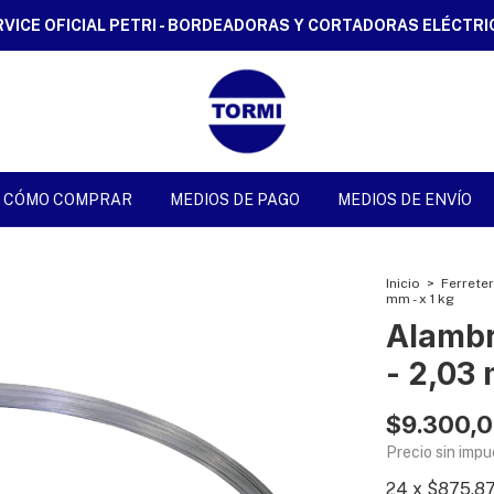
RVICE OFICIAL PETRI - BORDEADORAS Y CORTADORAS ELÉCTRI
CÓMO COMPRAR
MEDIOS DE PAGO
MEDIOS DE ENVÍO
Inicio
>
Ferreter
mm - x 1 kg
Alambr
- 2,03 
$9.300,
Precio sin imp
24
x
$875,8