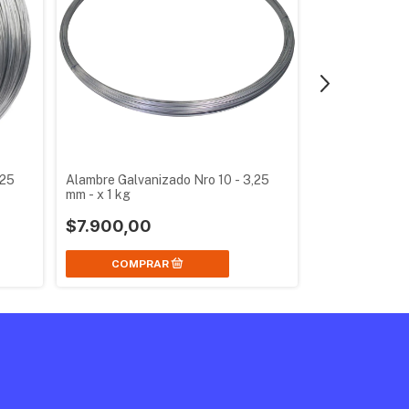
,25
Alambre Galvanizado Nro 10 - 3,25
Alambre Galvan
mm - x 1 kg
mm - x 1 kg
$7.900,00
$10.100,0