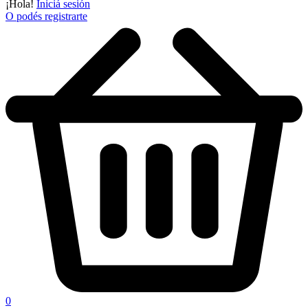
¡Hola!
Iniciá sesión
O podés registrarte
0