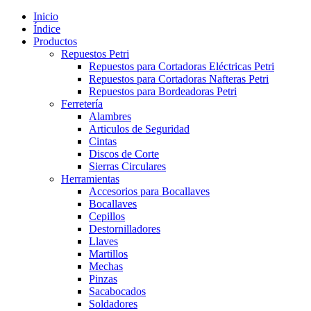
Inicio
Índice
Productos
Repuestos Petri
Repuestos para Cortadoras Eléctricas Petri
Repuestos para Cortadoras Nafteras Petri
Repuestos para Bordeadoras Petri
Ferretería
Alambres
Articulos de Seguridad
Cintas
Discos de Corte
Sierras Circulares
Herramientas
Accesorios para Bocallaves
Bocallaves
Cepillos
Destornilladores
Llaves
Martillos
Mechas
Pinzas
Sacabocados
Soldadores