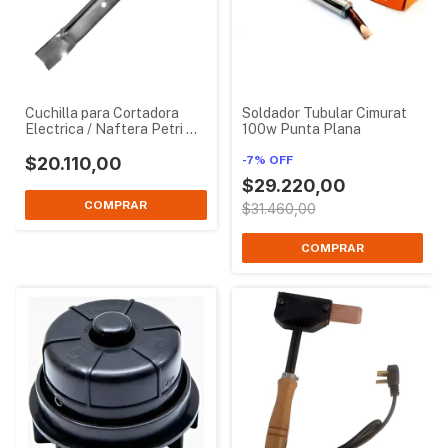
Cuchilla para Cortadora
Soldador Tubular Cimurat
Electrica / Naftera Petri 41
100w Punta Plana
cm
$20.110,00
-
7
%
OFF
$29.220,00
$31.460,00