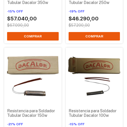
Tubular Dacalor 350w
Tubular Dacalor 250w
-
15
%
OFF
-
19
%
OFF
$57.040,00
$46.290,00
$67.090,00
$57.200,00
Resistencia para Soldador
Resistencia para Soldador
Tubular Dacalor 150w
Tubular Dacalor 100w
-
21
%
OFF
-
15
%
OFF