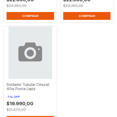
$24.380,00
$24.380,00
Soldador Tubular Cimurat
40w Punta Lapiz
-
7
%
OFF
$19.990,00
$21.470,00