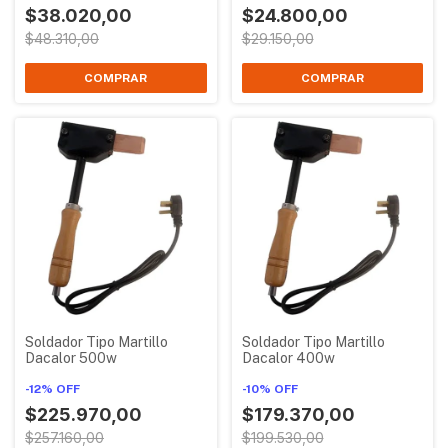
$38.020,00
$24.800,00
$48.310,00
$29.150,00
Soldador Tipo Martillo
Soldador Tipo Martillo
Dacalor 500w
Dacalor 400w
-
12
%
OFF
-
10
%
OFF
$225.970,00
$179.370,00
$257.160,00
$199.530,00