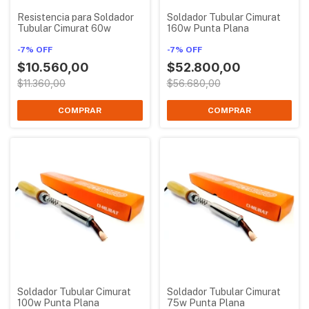
Resistencia para Soldador
Soldador Tubular Cimurat
Tubular Cimurat 60w
160w Punta Plana
-
7
%
OFF
-
7
%
OFF
$10.560,00
$52.800,00
$11.360,00
$56.680,00
Soldador Tubular Cimurat
Soldador Tubular Cimurat
100w Punta Plana
75w Punta Plana