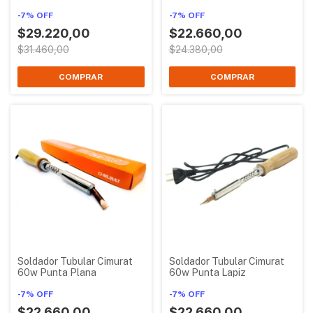
-
7
%
OFF
-
7
%
OFF
$29.220,00
$22.660,00
$31.460,00
$24.380,00
Soldador Tubular Cimurat
Soldador Tubular Cimurat
60w Punta Plana
60w Punta Lapiz
-
7
%
OFF
-
7
%
OFF
$22.660,00
$22.660,00