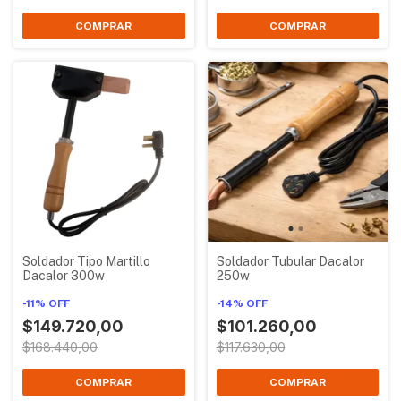
Soldador Tipo Martillo
Soldador Tubular Dacalor
Dacalor 300w
250w
-
11
%
OFF
-
14
%
OFF
$149.720,00
$101.260,00
$168.440,00
$117.630,00